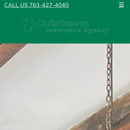
CALL US 763-427-4040
☰