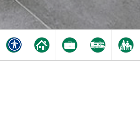
¡Estamos aquí para servirle
veinticuatro horas al día, siente
días a la semana!
Envíenos su aplicación
rápidamente y fácilmente para
una cotización gratis de póliza
de automóvil, utilizando
nuestro website. Como cliente,
tendrá a su alcance una variedad de formularios de su agente
local.